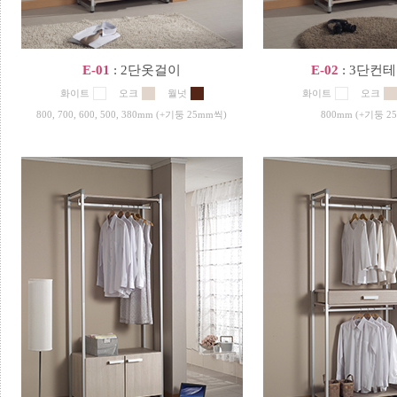
E-01
: 2단옷걸이
E-02
: 3단컨
화이트
오크
월넛
화이트
오크
800, 700, 600, 500, 380mm (+기둥 25mm씩)
800mm (+기둥 2