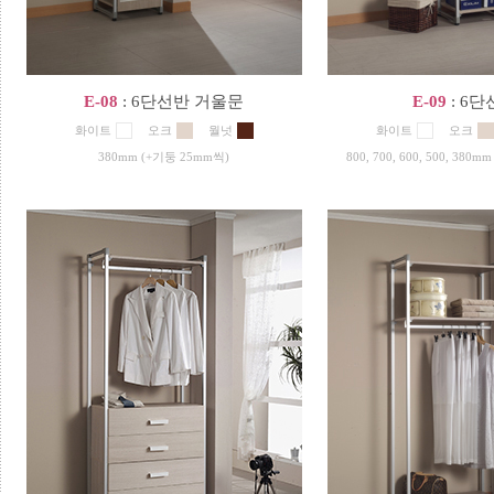
E-08
: 6단선반 거울문
E-09
: 6
화이트
오크
월넛
화이트
오크
380mm (+기둥 25mm씩)
800, 700, 600, 500, 38