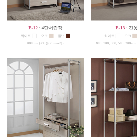
E-12
: 4단서랍장
E-13
: 긴
화이트
오크
월넛
화이트
오크
800mm (+기둥 25mm씩)
800, 700, 600, 500, 38