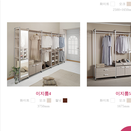
화이트
오크
2500×1650
이지룸4
이지룸
화이트
오크
월넛
화이트
오크
3750mm
1675mm