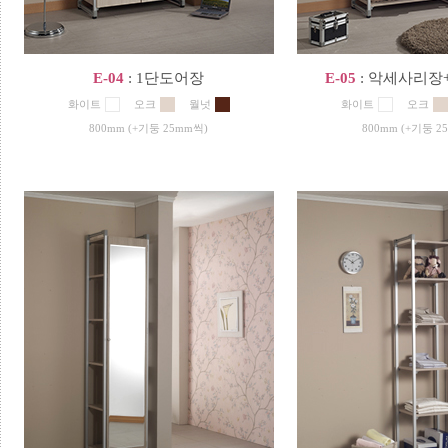
E-04
: 1단도어장
E-05
: 악세사리장
화이트
오크
월넛
화이트
오크
800mm (+기둥 25mm씩)
800mm (+기둥 2