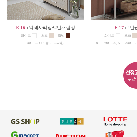
E-16
: 악세사리장+2단서랍장
E-17
: 4
화이트
오크
월넛
화이트
오크
800mm (+기둥 25mm씩)
800, 700, 600, 500, 38